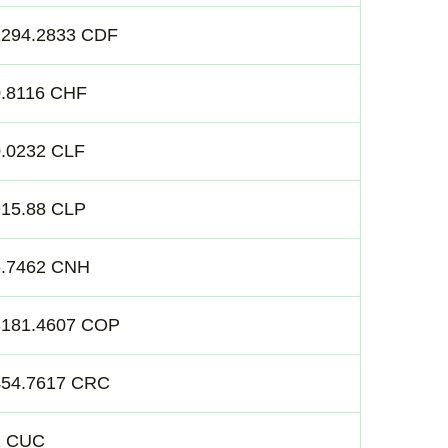
2294.2833 CDF
0.8116 CHF
0.0232 CLF
915.88 CLP
6.7462 CNH
3181.4607 COP
454.7617 CRC
1 CUC