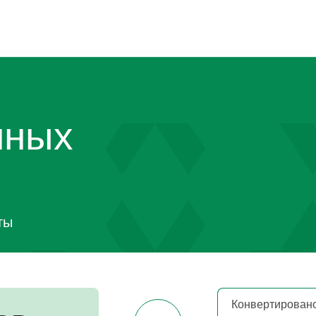
нных
ты
Конвертировано