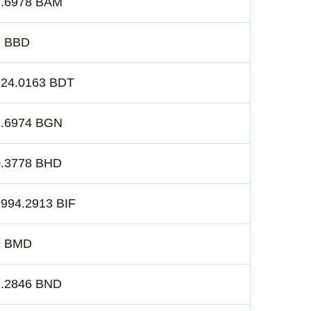
1.6978 BAM
2 BBD
124.0163 BDT
1.6974 BGN
0.3778 BHD
994.2913 BIF
1 BMD
1.2846 BND