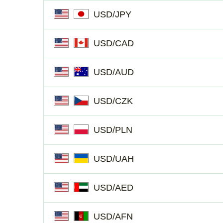
USD/JPY
USD/CAD
USD/AUD
USD/CZK
USD/PLN
USD/UAH
USD/AED
USD/AFN