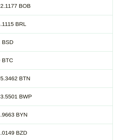
12.1177 BOB
.1115 BRL
1 BSD
0 BTC
95.3462 BTN
13.5501 BWP
2.9663 BYN
2.0149 BZD